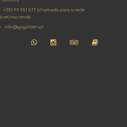
Coimbra
+351 911 951 577 (chamada para a rede
óvel nacional)
info@gogolden.pt