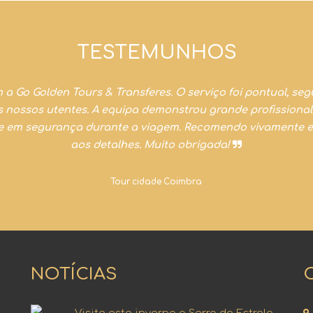
TESTEMUNHOS
 Go Golden Tours & Transferes. O serviço foi pontual, seg
os nossos utentes. A equipa demonstrou grande profissiona
e em segurança durante a viagem. Recomendo vivamente es
aos detalhes. Muito obrigada!
Tour cidade Coimbra
NOTÍCIAS