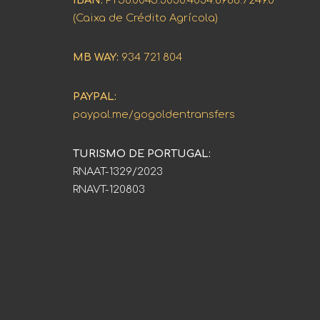
IBAN:
PT50.0045.3030.4034.8986.7249.0
(Caixa de Crédito Agrícola)
MB WAY:
934 721 804
PAYPAL:
paypal.me/gogoldentransfers
TURISMO DE PORTUGAL:
RNAAT-1329/2023
RNAVT-120803