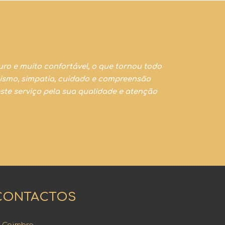
uro e muito confortável, o que tornou todo
lismo, simpatia, cuidado e compreensão
te serviço pela sua qualidade e atenção
CONTACTOS